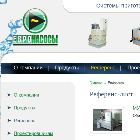
Системы пригот
О компании
|
Продукты
|
Референс
|
Прое
Главная
→ Референс
Референс-лист
О компании
Продукты
МУП
Обо
Референс
Проектировщикам