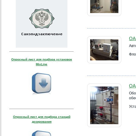
ОА
Авт
Фло
Опросный лист для подбора установок
MixLine
ОА
Обо
обе
Уст
Опросный лист для подбора станций
дозирования