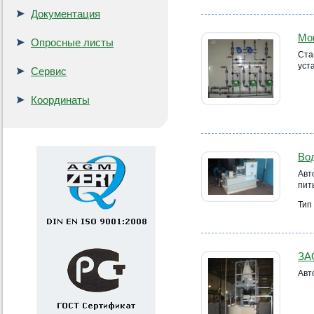
Документация
Mon
Опросные листы
Ста
уст
Сервис
Координаты
Вод
Авт
пит
Тип
ЗА
Авт